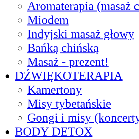
Aromaterapia (masaż c
Miodem
Indyjski masaż głowy
Bańką chińską
Masaż - prezent!
DŹWIĘKOTERAPIA
Kamertony
Misy tybetańskie
Gongi i misy (koncert
BODY DETOX